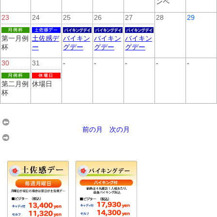
ンペ
23
24
25
26
27
28
29
第一月例
土佐感デ
バイキン
バイキン
バイキン
杯
ー
グデー
グデー
グデー
30
31
-
-
-
-
-
第二月例
休場日
杯
前の月
次の月