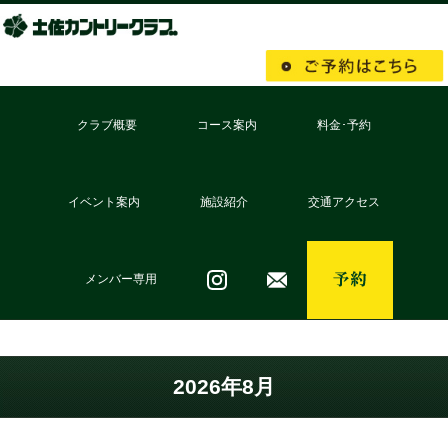
クラブ概要
コース案内
料金･予約
クラブ･会社概要
採用情報
土佐CCの歩み
足摺コース
桂浜コース
室戸コース
イベント案内
施設紹介
交通アクセス
会員様へのご案内
レストラン紹介
宿泊案内
メンバー専用
2026年8月