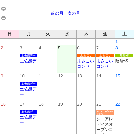
前の月
次の月
日
月
火
水
木
金
土
-
-
-
-
-
-
1
2
3
4
5
6
7
8
土佐感デ
よさこい
よさこい
陰暦杯
ー
コンペ
コンペ
9
10
11
12
13
14
15
土佐感デ
ー
16
17
18
19
20
21
22
土佐感デ
シニアレ
ー
ディスオ
ープンコ